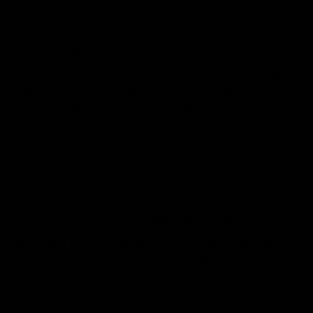
zijn gemaakt van hoogwaardig roestvrij staal, waardoor ze
gedesinfecteerd en volledig gesteriliseerd kunnen worden en
een leven lang meegaan!
Tot slot is het verleden tijd om kleine stukjes papier of folie
weg te gooien om je wimperlijm schoon te maken – met
onze wimperlijm is dat verleden tijd.
Biologisch afbreekbare
lijmreinigingsdoekjes voor spuitmondjes
Je kunt gerust zijn,
want deze doekjes zijn pluisvrij en milieuvriendelijk... en ze
komen ook van pas voor andere doeleinden, zoals het
schoonmaken van je pincet of wimperpalet.
VERZENDVERPAKKING
Hoe vaak is het je overkomen dat je iets online hebt gekocht
en het in een enorme doos vol plastic aankwam, met meer
verpakking dan het product zelf? Verpakking is een van de
meest schadelijke en vervuilende factoren bij online winkelen,
vooral als de verpakking niet recyclebaar is of niet biologisch