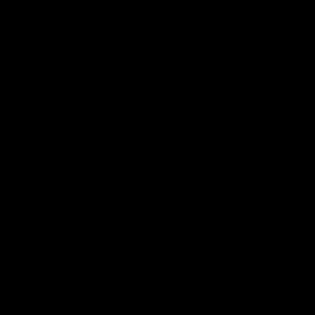
BIOLOGISCH AFBREEKBARE
LIJMSPUITMONDREINIGINGSDOEKJES (200 STUKS)
4 Reviews
7,95 €