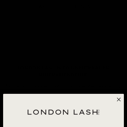
TABLE OF CONTENTS
CO2-NEUTRALE LEVERING
PRODUCTWIJZIGINGEN
VERZENDVERPAKKING
LONDON LASH IS CO2-NEUTRAAL EN
MILIEUVRIENDELIJK.
Een bedrijf dat beweert duurzaam en milieuvriendelijk te zijn,
is één ding, maar de veranderingen doorvoeren en
implementeren, dat is wat het verschil maakt. Bij London Lash
zijn we er trots op en zetten we ons in om stappen te zetten
richting een veel groener en CO2-neutraal bedrijf, voor onze
klanten en de planeet. Om onze impact op het milieu te
verminderen, hebben we de verpakking van onze producten