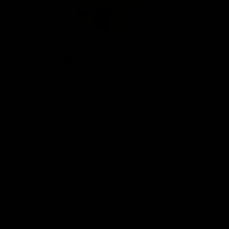
PRODUCTWIJZIGINGEN
De oorspronkelijke klant van London Lash herinnert zich
wellicht dat sommige van onze producten er iets anders
uitzagen. Zo hebben we bijvoorbeeld alle plastic
verpakkingen van de producten vervangen.
London Lash
Primer
En
London Lash Booster
flessen, net als de meeste
andere London Lash-flessen
Voorbehandeling
vloeistoffen.
Onze nieuwe verpakking is elegant en stijlvol, en laten we
eerlijk zijn: milieuvriendelijker. De glazen flessen zijn
recyclebaar, in tegenstelling tot de meeste plastic flessen, en
we streven ernaar om in de toekomst meer producten in deze
chique glazen uitvoeringen te ontwikkelen.
Bovendien kunt u hieronder zien
wat onze
Wimperextensions