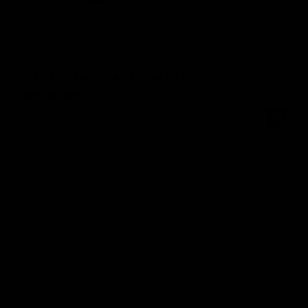
STAP 4: PREMIUM LASH PRIMER 15 ML
12 Reviews
18,95 €