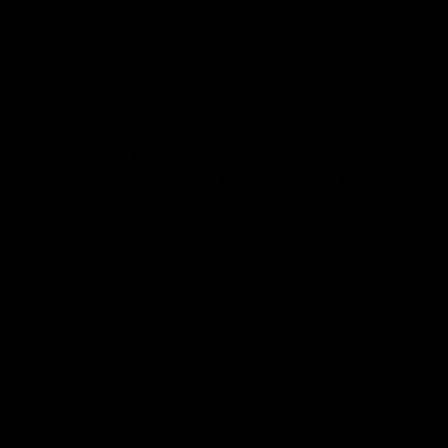
FREE STANDARD SHIPPING
FOR ORDERS OVER 120€!
*EXCLUSIONS APPLY
0
THUIS
/
NIEUWS
VORIG
/
VOLGENDE
WAAROM KIEZEN VOOR LONDON LASH - WE
ZIJN CO2-NEUTRAAL EN MILIEUVRIENDELIJK
door Evo Raev
juni 19, 2023
4 min gelezen