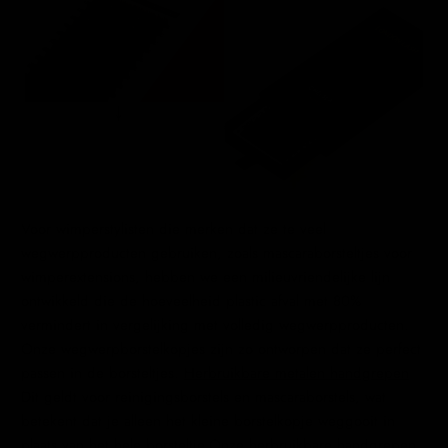
Voor wimperstylisten die merken dat ze te veel
wegwerpproducten gebruiken, zoals mascaraborsteltjes voor
wimperextensions, hebben we een milieuvriendelijke lijn
ontwikkeld die de hoeveelheid plastic afval met 80%
vermindert in vergelijking met volledig wegwerpproducten.
Onze wegwerpborstelkopjes zijn zo ontworpen dat ze perfect
passen in de borsteltjes.
Herbruikbare metalen handgrepen
Dit geldt voor reinigingsborstels en mascaraborstels, wat
betekent dat je alleen het kleine borstelkopje weggooit in
plaats van het hele borsteltje.Onze herbruikbare handgrepen