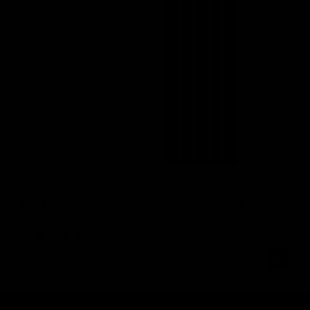
HERBRUIKBARE METALEN HANDGREPEN VOOR
SILICONEN MASCARASTAAFJES
2 Reviews
10,95 €