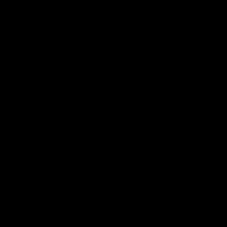
Sign up
CO2-neutrale verzending bij alle bestellingen
verzendemissies
9415kg
verwijderd
afgelegde kilometers per
38561
Dat is zoiets als...
gemiddelde benzineauto
OVER LONDEN LASH
HULP EN INFORMATIE
WINKEL PER MERK