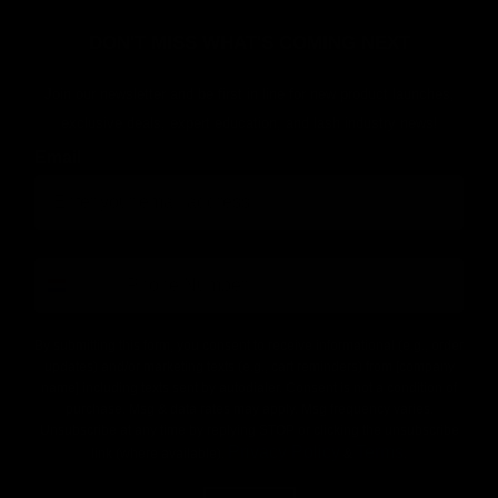
DON'T MISS WHAT'S COMING NEXT
Join our newsletter and be first in line for new product launches,
exclusive deals, expert education, and lash industry news!
Email
number
By submitting this form, you consent to receive informational (e.g., order
updates) and/or marketing texts (e.g., cart reminders) from [company
name] including texts sent by autodialer. Consent is not a condition of
purchase. Msg & data rates may apply. Msg frequency varies.
Unsubscribe at any time by replying STOP or clicking the unsubscribe
Privacy Policy
Terms
link (where available).
&
.