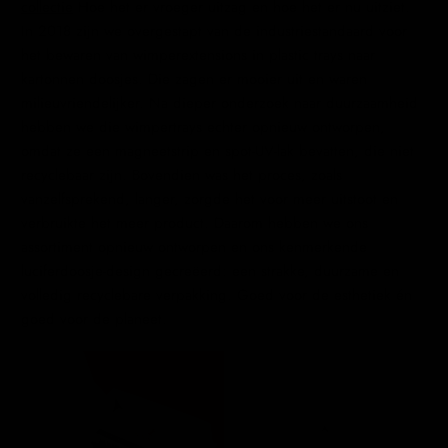
collectie
Hoe het er vroeger uitzag en hoe het er nu uitziet.
In 2018 zijn we overgestapt van de industriestandaard voor
het bewaren van wimperextensions in plastic trays naar
kartonnen doosjes. Die zagen er mooier uit en waren
milieuvriendelijker. Na dieper onderzoek naar duurzaamheid
hebben we die wimpertrays echter opnieuw ontworpen,
omdat ze een magneetstrip en spot-UV-lak bevatten, die niet
recyclebaar zijn. Bovendien was het proces, zoals
vanzelfsprekend, langer, zorgde het voor meer uitstoot en
verbruikte het meer product. Daarom hebben we ons
assortiment opnieuw ontworpen en ons kenmerkende
luciferdoosje-design gecreëerd: een strakke, duurzame en
volledig recyclebare verpakking. Goed voor de esthetiek én
goed voor de planeet.